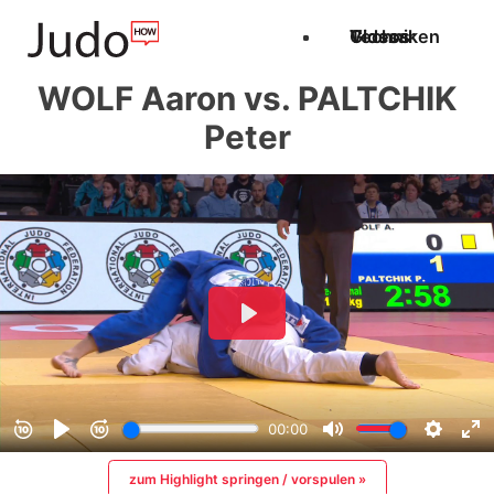
Techniken
Videos
Glossar
WOLF Aaron vs. PALTCHIK
Peter
zum Highlight springen / vorspulen »