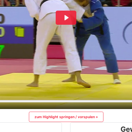
zum Highlight springen / vorspulen »
Ge