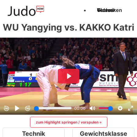
Techniken
Videos
Glossar
WU Yangying vs. KAKKO Katri
zum Highlight springen / vorspulen »
Technik
Gewichtsklasse