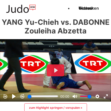
Techniken
Videos
Glossar
YANG Yu-Chieh vs. DABONNE
Zouleiha Abzetta
zum Highlight springen / vorspulen »