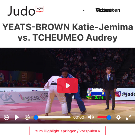
Techniken
Videos
Glossar
YEATS-BROWN Katie-Jemima
vs. TCHEUMEO Audrey
zum Highlight springen / vorspulen »