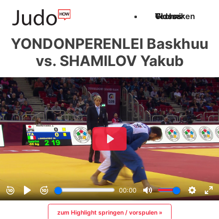
Techniken
Videos
Glossar
YONDONPERENLEI Baskhuu
vs. SHAMILOV Yakub
zum Highlight springen / vorspulen »