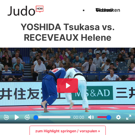
Techniken
Videos
Glossar
YOSHIDA Tsukasa vs.
RECEVEAUX Helene
zum Highlight springen / vorspulen »