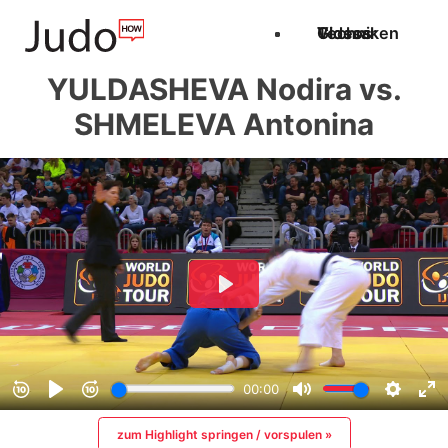
Techniken
Videos
Glossar
YULDASHEVA Nodira vs.
SHMELEVA Antonina
zum Highlight springen / vorspulen »