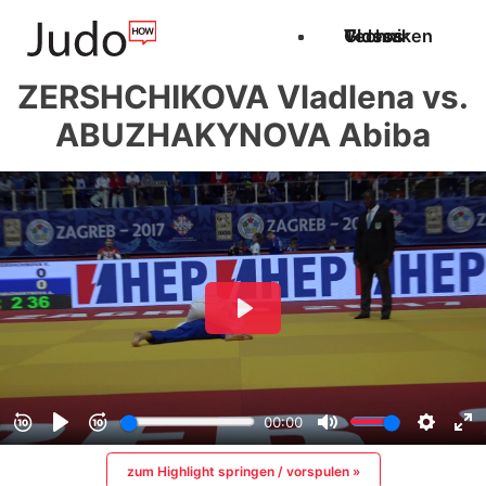
Techniken
Videos
Glossar
ZERSHCHIKOVA Vladlena vs.
ABUZHAKYNOVA Abiba
zum Highlight springen / vorspulen »