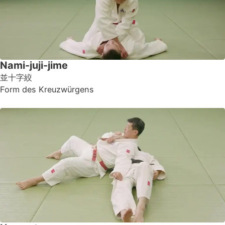
Nami-juji-jime
並十字絞
Form des Kreuzwürgens