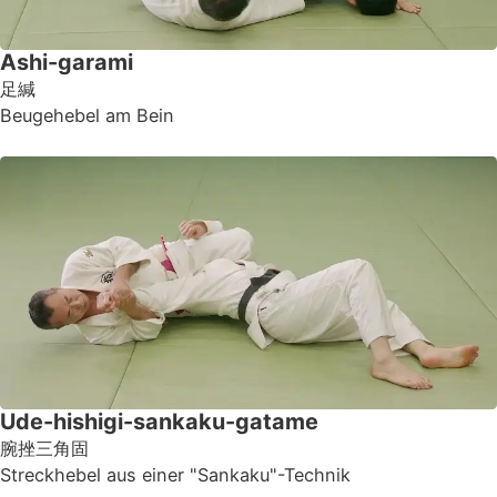
Ashi-garami
足緘
Beugehebel am Bein
Ude-hishigi-sankaku-gatame
腕挫三角固
Streckhebel aus einer "Sankaku"-Technik