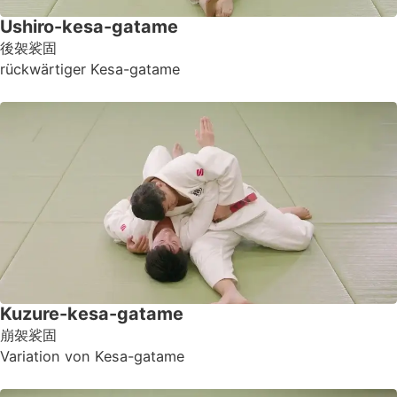
Ushiro-kesa-gatame
後袈裟固
rückwärtiger Kesa-gatame
Kuzure-kesa-gatame
崩袈裟固
Variation von Kesa-gatame