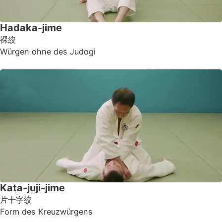
Hadaka-jime
裸絞
Würgen ohne des Judogi
Kata-juji-jime
片十字絞
Form des Kreuzwürgens