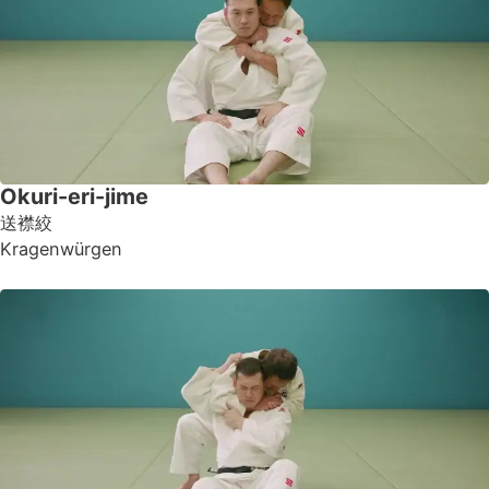
Okuri-eri-jime
送襟絞
Kragenwürgen