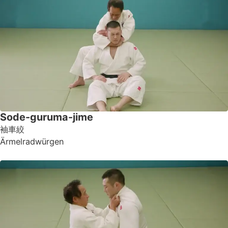
Sode-guruma-jime
袖車絞
Ärmelradwürgen