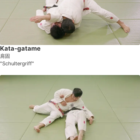
Kata-gatame
肩固
"Schultergriff"