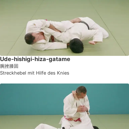
Ude-hishigi-hiza-gatame
腕挫膝固
Streckhebel mit Hilfe des Knies