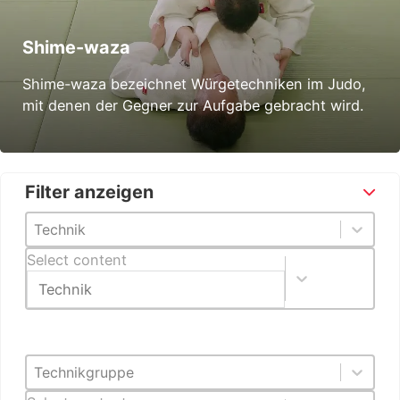
Shime-waza
Shime-waza bezeichnet Würgetechniken im Judo,
mit denen der Gegner zur Aufgabe gebracht wird.
Filter anzeigen
[Techniken / Videos] Technik [DE]
Select content
Select content
[Techniken / Videos] Technikgruppe [DE]
Select content