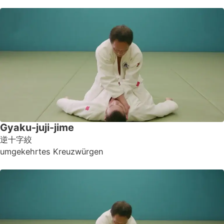
Gyaku-juji-jime
逆十字絞
umgekehrtes Kreuzwürgen