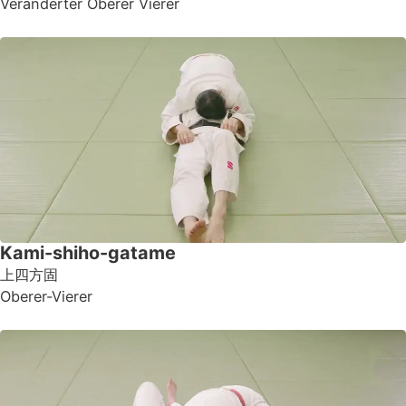
Veränderter Oberer Vierer
Kami-shiho-gatame
上四方固
Oberer-Vierer