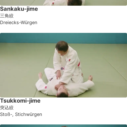
Sankaku-jime
三角絞
Dreiecks-Würgen
Tsukkomi-jime
突込絞
Stoß-, Stichwürgen