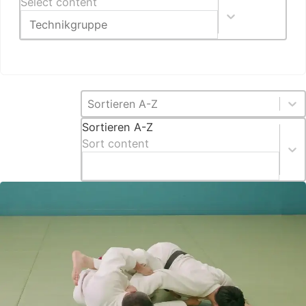
Select content
Sortieren [DE]
Sort content
Sortieren A-Z
Sort content