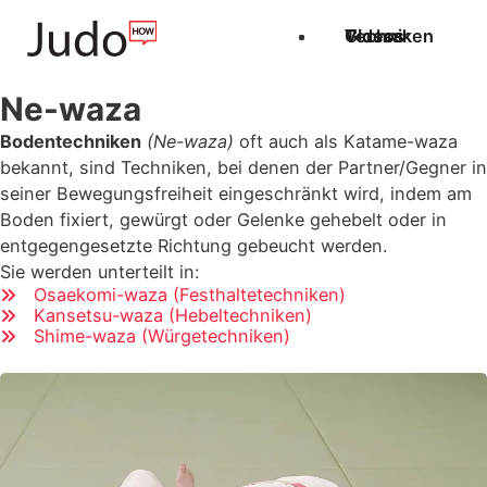
Techniken
Videos
Glossar
Ne-waza
Bodentechniken
(Ne-waza)
oft auch als Katame-waza
bekannt, sind Techniken, bei denen der Partner/Gegner in
seiner Bewegungsfreiheit eingeschränkt wird, indem am
Boden fixiert, gewürgt oder Gelenke gehebelt oder in
entgegengesetzte Richtung gebeucht werden.
Sie werden unterteilt in:
Osaekomi-waza (Festhaltetechniken)
Kansetsu-waza (Hebeltechniken)
Shime-waza (Würgetechniken)