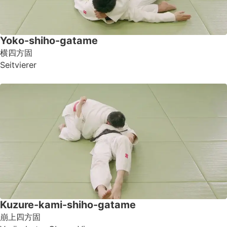
Yoko-shiho-gatame
横四方固
Seitvierer
Kuzure-kami-shiho-gatame
崩上四方固