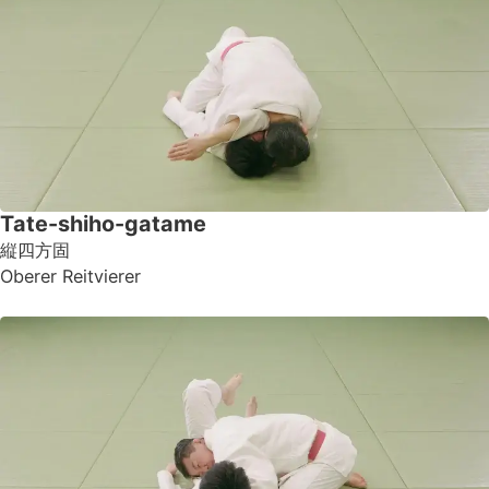
Tate-shiho-gatame
縦四方固
Oberer Reitvierer