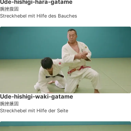
Ude-hishigi-hara-gatame
腕挫腹固
Streckhebel mit Hilfe des Bauches
Ude-hishigi-waki-gatame
腕挫腋固
Streckhebel mit Hilfe der Seite