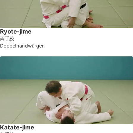
Ryote-jime
両手絞
Doppelhandwürgen
Katate-jime