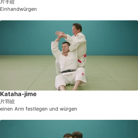
片手絞
Einhandwürgen
Kataha-jime
片羽絞
einen Arm festlegen und würgen