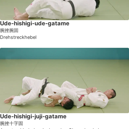
Ude-hishigi-ude-gatame
腕挫腕固
Drehstreckhebel
Ude-hishigi-juji-gatame
腕挫十字固