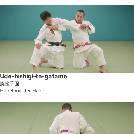
Ude-hishigi-te-gatame
腕挫手固
Hebel mit der Hand