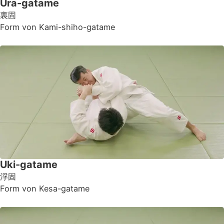
Ura-gatame
裏固
Form von Kami-shiho-gatame
Uki-gatame
浮固
Form von Kesa-gatame