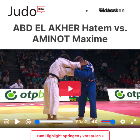
Techniken
Videos
Glossar
ABD EL AKHER Hatem vs.
AMINOT Maxime
zum Highlight springen / vorspulen »