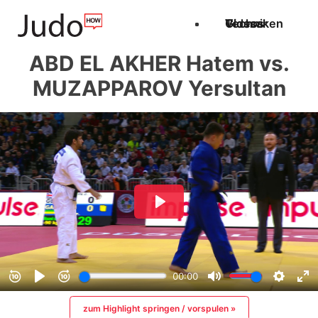
Techniken
Videos
Glossar
ABD EL AKHER Hatem vs.
MUZAPPAROV Yersultan
zum Highlight springen / vorspulen »