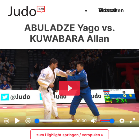
Techniken
Videos
Glossar
ABULADZE Yago vs.
KUWABARA Allan
zum Highlight springen / vorspulen »