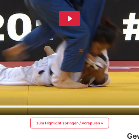
zum Highlight springen / vorspulen »
Ge