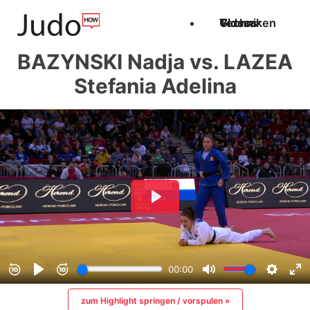
Techniken
Videos
Glossar
BAZYNSKI Nadja vs. LAZEA
Stefania Adelina
zum Highlight springen / vorspulen »