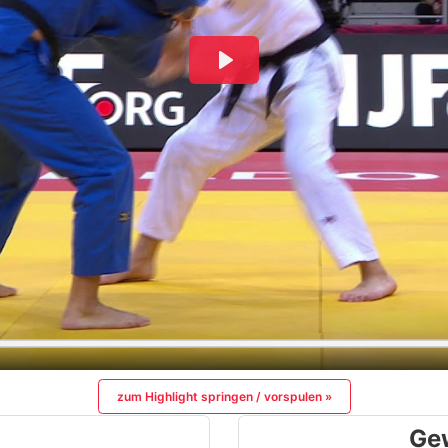
zum Highlight springen / vorspulen »
Ge