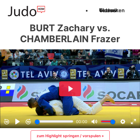
Techniken
Videos
Glossar
BURT Zachary vs.
CHAMBERLAIN Frazer
zum Highlight springen / vorspulen »