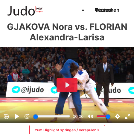
Techniken
Videos
Glossar
GJAKOVA Nora vs. FLORIAN
Alexandra-Larisa
zum Highlight springen / vorspulen »