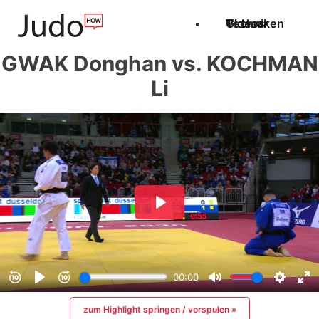
Techniken
Videos
Glossar
GWAK Donghan vs. KOCHMAN
Li
zum Highlight springen / vorspulen »