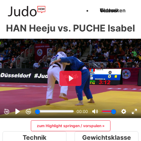
Techniken
Videos
Glossar
HAN Heeju vs. PUCHE Isabel
zum Highlight springen / vorspulen »
Technik
Gewichtsklasse