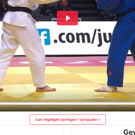
zum Highlight springen / vorspulen »
Ge