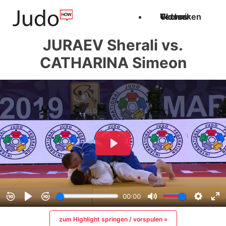
Techniken
Videos
Glossar
JURAEV Sherali vs.
CATHARINA Simeon
zum Highlight springen / vorspulen »