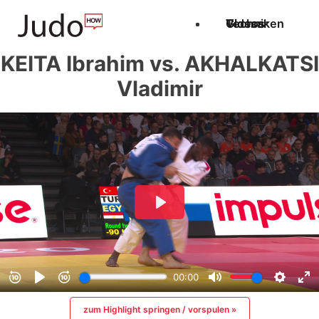
Techniken
Videos
Glossar
KEITA Ibrahim vs. AKHALKATSI
Vladimir
zum Highlight springen / vorspulen »