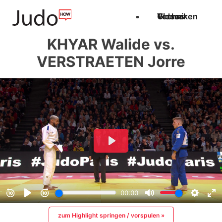
Techniken
Videos
Glossar
KHYAR Walide vs.
VERSTRAETEN Jorre
zum Highlight springen / vorspulen »