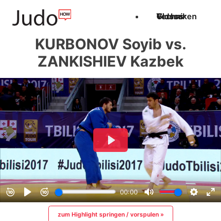
Techniken
Videos
Glossar
KURBONOV Soyib vs.
ZANKISHIEV Kazbek
zum Highlight springen / vorspulen »