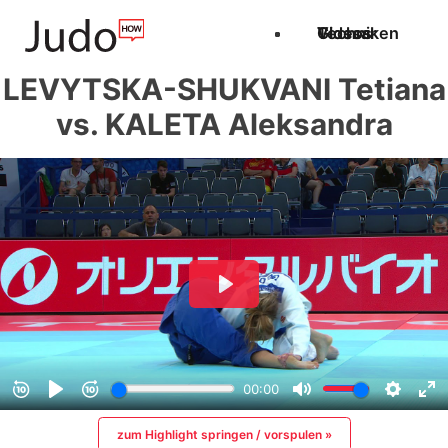
Techniken
Videos
Glossar
LEVYTSKA-SHUKVANI Tetiana
vs. KALETA Aleksandra
zum Highlight springen / vorspulen »