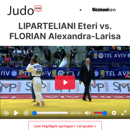
Techniken
Videos
Glossar
LIPARTELIANI Eteri vs.
FLORIAN Alexandra-Larisa
zum Highlight springen / vorspulen »