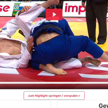
zum Highlight springen / vorspulen »
Ge