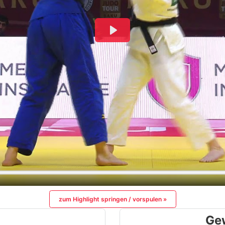
zum Highlight springen / vorspulen »
Ge