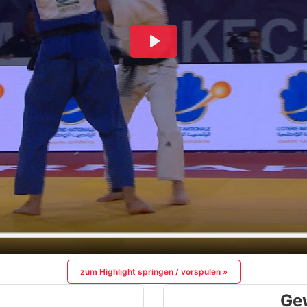
zum Highlight springen / vorspulen »
Ge