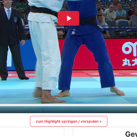
zum Highlight springen / vorspulen »
Ge