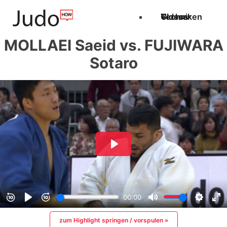
Techniken
Videos
Glossar
MOLLAEI Saeid vs. FUJIWARA
Sotaro
zum Highlight springen / vorspulen »