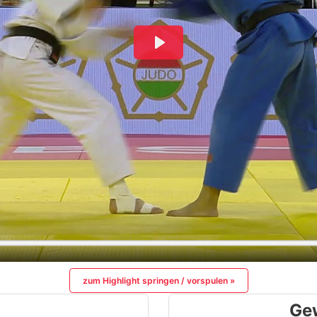
zum Highlight springen / vorspulen »
Ge