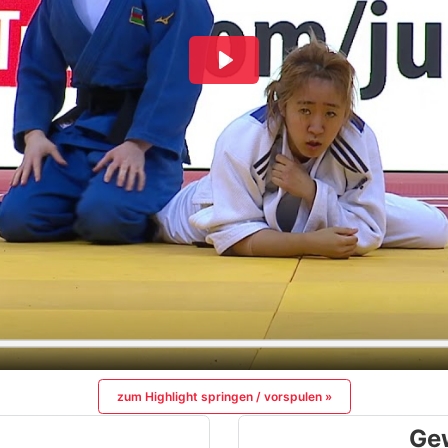
zum Highlight springen / vorspulen »
Ge