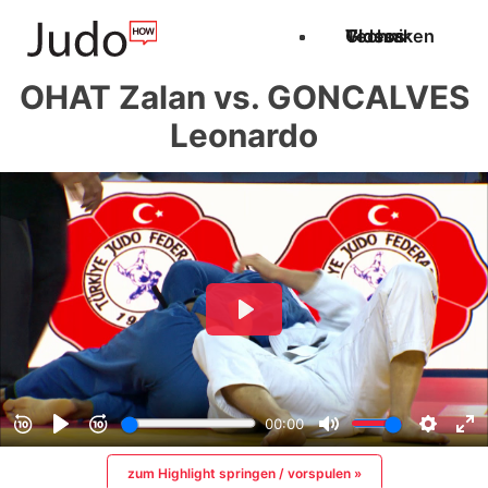
Techniken
Videos
Glossar
OHAT Zalan vs. GONCALVES
Leonardo
zum Highlight springen / vorspulen »