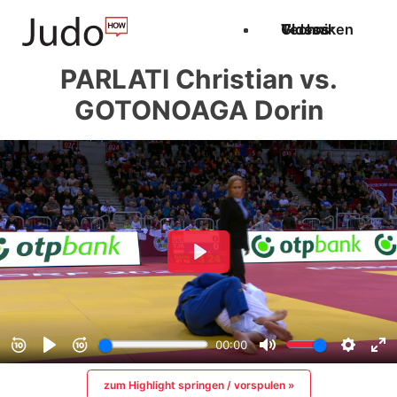
Techniken
Videos
Glossar
PARLATI Christian vs.
GOTONOAGA Dorin
zum Highlight springen / vorspulen »