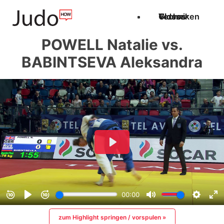
Techniken
Videos
Glossar
POWELL Natalie vs.
BABINTSEVA Aleksandra
zum Highlight springen / vorspulen »