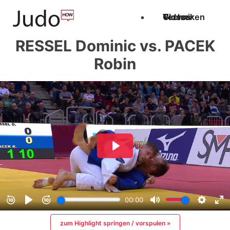
Techniken
Videos
Glossar
RESSEL Dominic vs. PACEK
Robin
zum Highlight springen / vorspulen »