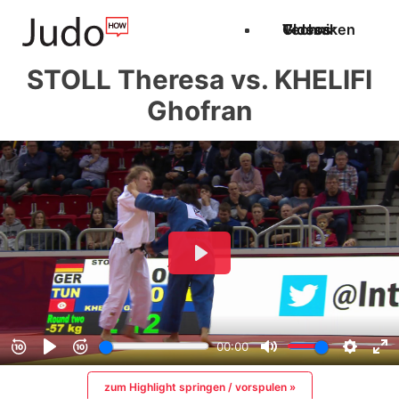
Techniken
Videos
Glossar
STOLL Theresa vs. KHELIFI
Ghofran
zum Highlight springen / vorspulen »