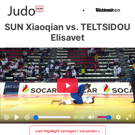
Techniken
Videos
Glossar
SUN Xiaoqian vs. TELTSIDOU
Elisavet
zum Highlight springen / vorspulen »