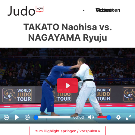
Techniken
Videos
Glossar
TAKATO Naohisa vs.
NAGAYAMA Ryuju
zum Highlight springen / vorspulen »