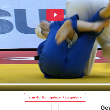
zum Highlight springen / vorspulen »
Ge