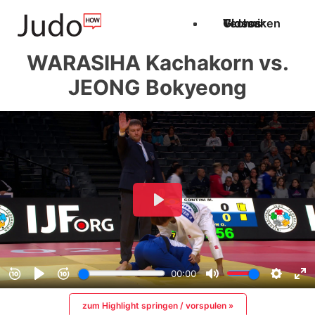
Techniken
Videos
Glossar
WARASIHA Kachakorn vs.
JEONG Bokyeong
zum Highlight springen / vorspulen »